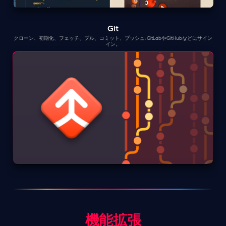
Git
クローン、初期化、フェッチ、プル、コミット、プッシュ: GitLabやGitHubなどにサイン
イン。
機能拡張