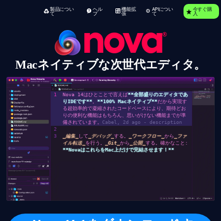
製品につい
ヘル
機能拡
APIについ
今すぐ購
て
プ
張
て
入
nova
Macネイティブな次世代エディタ。
Nova 14はひとことで言えば
**全部盛りのエディタであ
りIDEです**
。
**100% Macネイティブ**
だから実現す
る超効率的で凝縮されたコードベースにより、期待どお
りの便利な機能はもちろん、思いがけない機能までが準
備されています。
Cabel, 2d ago - description
_編集_
して
_デバッグ_
する。
_ワークフロー_
から
_ファ
イル転送_
を行う。
_Git_
から
_公開_
する。確かなこと:
**NovaはこれらをMac上だけで完結させます！**